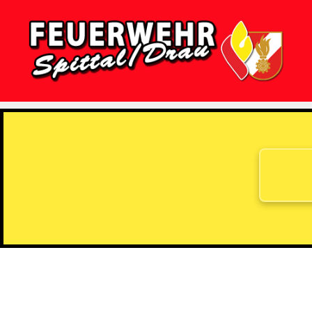
Feuerwehr
Spittal/Drau