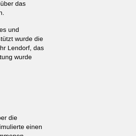
 über das
n.
des und
tützt wurde die
r Lendorf, das
itung wurde
er die
mulierte einen
nommenen