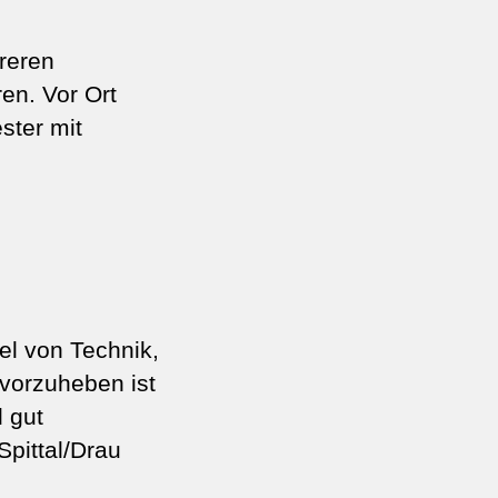
reren
en. Vor Ort
ster mit
el von Technik,
rvorzuheben ist
 gut
pittal/Drau