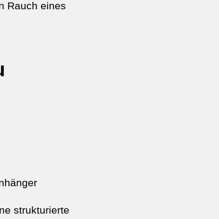
en Rauch eines
u
anhänger
 strukturierte