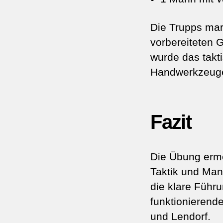
Die Trupps mar
vorbereiteten 
wurde das takt
Handwerkzeuge
Fazit
Die Übung ermö
Taktik und Man
die klare Führ
funktionierend
und Lendorf.