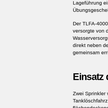
Lageführung ein
Übungsgescheh
Der TLFA-4000
versorgte von d
Wasserversorg
direkt neben d
gemeinsam erri
Einsatz 
Zwei Sprinkler
Tanklöschfahrz
flächendecken