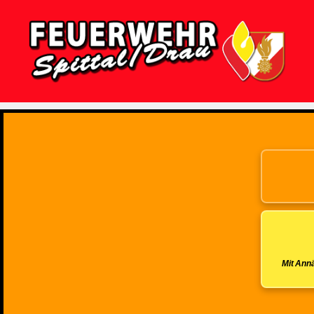
Feuerwehr
Spittal/Drau
Mit Annä