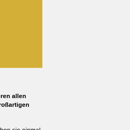
ren allen
roßartigen
ben sie einmal