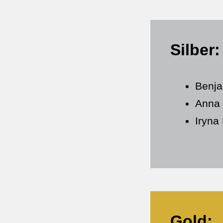
Silber:
Benja
Anna
Iryna
Gold: