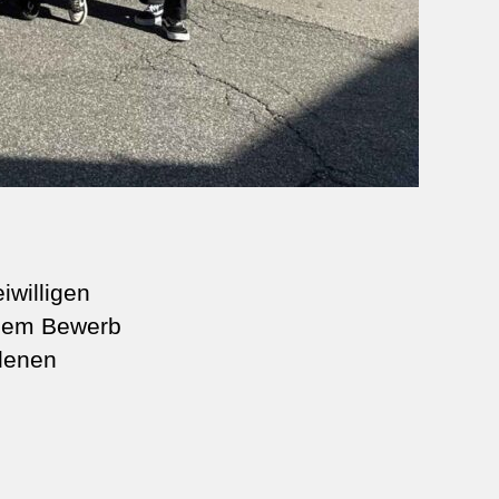
iwilligen
esem Bewerb
edenen