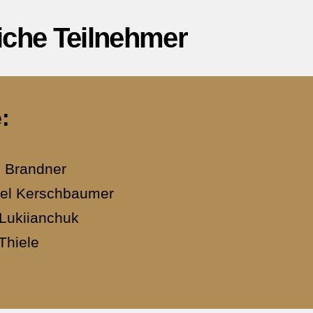
iche Teilnehmer
:
n Brandner
el Kerschbaumer
 Lukiianchuk
Thiele