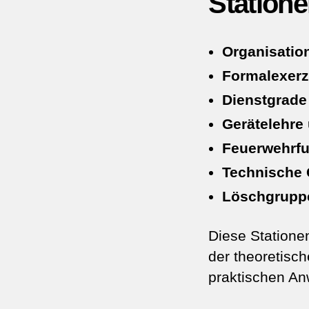
Station
Organisation
Formalexerz
Dienstgrade
Gerätelehre 
Feuerwehrf
Technische 
Löschgruppe
Diese Statione
der theoretisc
praktischen A