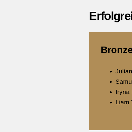
Erfolgre
Bronze
Julia
Samu
Iryna
Liam 