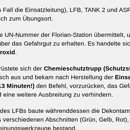
 Fall die Einsatzleitung), LFB, TANK 2 und AS
ich zum Übungsort.
ie UN-Nummer der Florian-Station übermittelt,
über das Gefahrgut zu erhalten. Es handelte si
roxid
.
rüstete sich der
Chemieschutztrupp (Schutzs
asch aus und bekam nach Herstellung der
Einsa
13 Minuten!)
den Befehl, vorzurücken, das Gef
d eine weitere Ausbreitung zu verhindern.
 des LFBs baute währenddessen die Dekontami
s verschiedenen Abschnitten (Grün, Gelb, Rot),
inungswerkzeuge bestand.