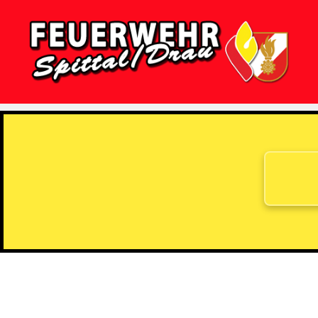
Feuerwehr
Spittal/Drau