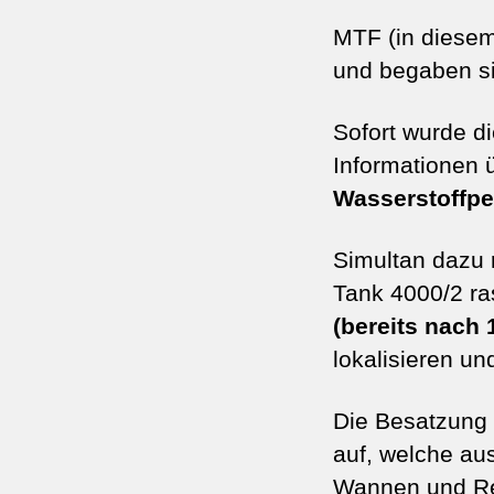
MTF (in diesem
und begaben s
Sofort wurde d
Informationen 
Wasserstoffpe
Simultan dazu 
Tank 4000/2 r
(bereits nach 
lokalisieren un
Die Besatzung
auf, welche au
Wannen und Re