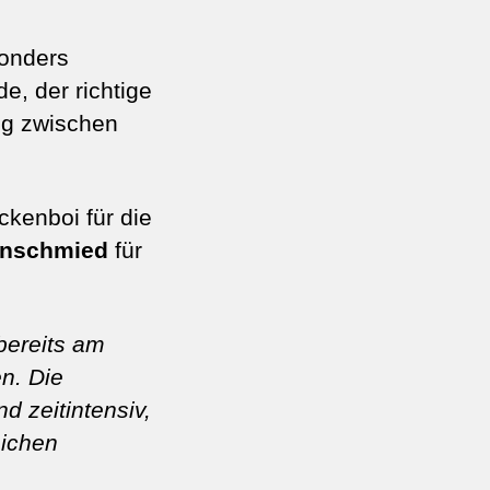
sonders
e, der richtige
ng zwischen
ckenboi für die
uenschmied
für
bereits am
n. Die
d zeitintensiv,
eichen