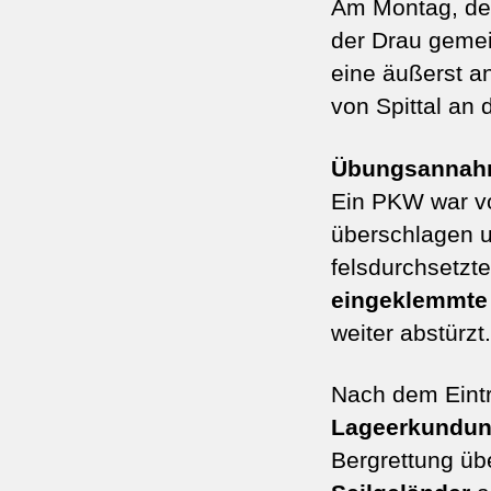
Am Montag, dem 
der Drau geme
eine äußerst a
von Spittal an 
Übungsannahme
Ein PKW war v
überschlagen u
felsdurchsetzt
eingeklemmte
weiter abstürzt
Nach dem Eintre
Lageerkundu
Bergrettung üb