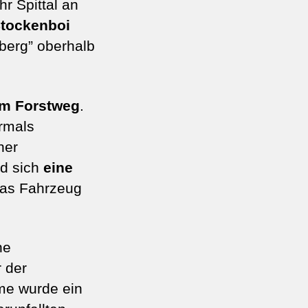
r Spittal an
/Stockenboi
berg” oberhalb
em Forstweg
.
rmals
ner
nd sich
eine
 das Fahrzeug
ne
 der
me wurde ein