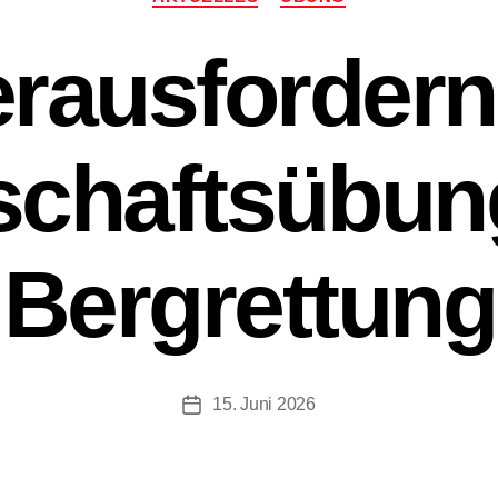
rausforder
chaftsübung
Bergrettung
15. Juni 2026
Beitragsdatum