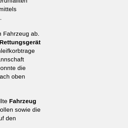
runfallten
ittels
.
m Fahrzeug ab.
 Rettungsgerät
leifkorbtrage
annschaft
konnte die
nach oben
llte
Fahrzeug
llen sowie die
uf den