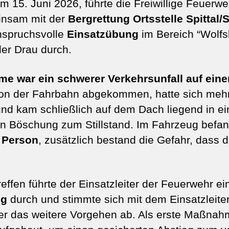
15. Juni 2026, führte die Freiwillige Feuerweh
insam mit der
Bergrettung Ortsstelle Spittal
nspruchsvolle
Einsatzübung
im Bereich “Wolfs
der Drau durch.
 war ein schwerer Verkehrsunfall auf ein
on der Fahrbahn abgekommen, hatte sich meh
nd kam schließlich auf dem Dach liegend in ei
en Böschung zum Stillstand. Im Fahrzeug befa
 Person
, zusätzlich bestand die Gefahr, dass
.
ffen führte der Einsatzleiter der Feuerwehr ei
ng
durch und stimmte sich mit dem Einsatzleiter
er das weitere Vorgehen ab. Als erste Maßnah