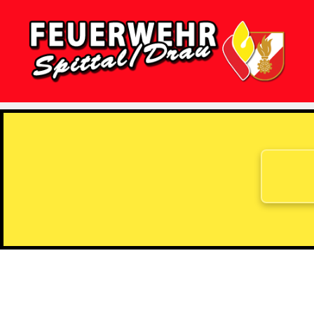
Feuerwehr
Spittal/Drau