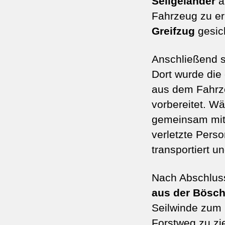
Seilgeländer
a
Fahrzeug zu er
Greifzug
gesich
Anschließend s
Dort wurde di
aus dem Fahrzeu
vorbereitet. Wä
gemeinsam mit 
verletzte Pers
transportiert 
Nach Abschluss
aus der Bösc
Seilwinde zum 
Forstweg zu zi