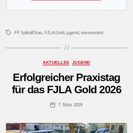
FF Spittal/Drau
,
FJLA Gold
,
jugend
,
wissenstest
Schlagwörter
Kategorien
AKTUELLES
JUGEND
Erfolgreicher Praxistag
für das FJLA Gold 2026
7. März 2026
Beitragsdatum