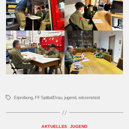
Erprobung
,
FF Spittal/Drau
,
jugend
,
wissenstest
Schlagwörter
Kategorien
AKTUELLES
JUGEND