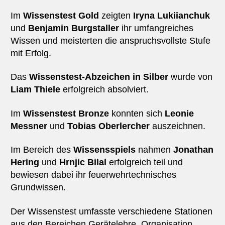
Im
Wissenstest Gold
zeigten
Iryna Lukiianchuk
und
Benjamin Burgstaller
ihr umfangreiches
Wissen und meisterten die anspruchsvollste Stufe
mit Erfolg.
Das
Wissenstest-Abzeichen in Silber
wurde von
Liam Thiele
erfolgreich absolviert.
Im
Wissenstest Bronze
konnten sich
Leonie
Messner
und
Tobias Oberlercher
auszeichnen.
Im Bereich des
Wissensspiels
nahmen
Jonathan
Hering
und
Hrnjic Bilal
erfolgreich teil und
bewiesen dabei ihr feuerwehrtechnisches
Grundwissen.
Der Wissenstest umfasste verschiedene Stationen
aus den Bereichen Gerätelehre, Organisation,